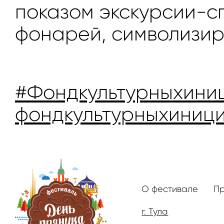
показом экскурсии-с
фонарей, символизир
#Фондкультурныхини
фондкультурныхиници
О фестивале
П
г. Тула