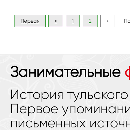
Первая
«
1
2
»
По
Занимательные
История тульского
Первое упоминание
письменных источн